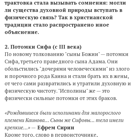
трактовка стала вызывать сомнения: могли
ли существа духовной природы вступать в
физическую связь? Так в христианской
традиции стало распространено иное
объяснение.
2. Потомки Сифа (c III века)
По новому толкованию "сыны Божии" — потомки
Сифа, третьего праведного сына Адама. Они
обольстились "дочерями человеческими" из злого
и порочного рода Каина и стали брать их в жены,
от чего сами развратились и утратили духовную и
физическую чистоту. "Исполины" же — это
физически сильные потомки от этих браков.
«Рождавшиеся были исполинами для малорослого
племени Каинова… Сыны же Сифовы... тела имели
крепкие…»
—
Ефрем Сирин
Кроме того, слово в первоисточнике,