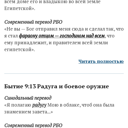
всём доме его и владыкою во всей земле
Египетской».
Современный п
еревод РБО
«Не вы — Бог отправил меня сюда и сделал так, что
я стал
фараону отцом
— господином над всем
, что
ему принадлежит, и правителем всей земли
египетской».
Читать полностью
Бытие 9:13 Радуга и боевое оружие
Синодальный перевод
«Я полагаю
радугу
Мою в облаке, чтоб она была
знамением завета...»
Современный п
еревод РБО