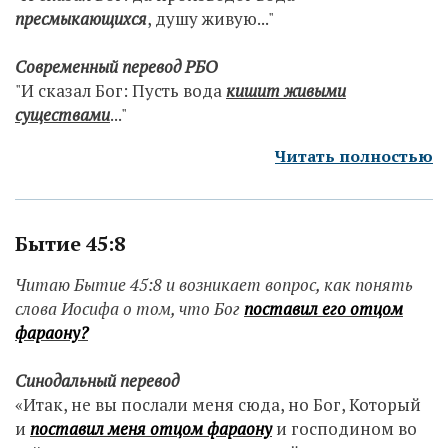
пресмыкающихся
, душу живую..."
Современный п
еревод РБО
"И сказал Бог: Пусть вода
кишит живыми
существами
..."
Читать полностью
Бытие 45:8
Читаю Бытие 45:8 и возникает вопрос, как понять
слова Иосифа о том, что Бог
поставил его отцом
фараону?
Синодальный перевод
«Итак, не вы послали меня сюда, но Бог, Который
и
поставил меня отцом фараону
и господином во