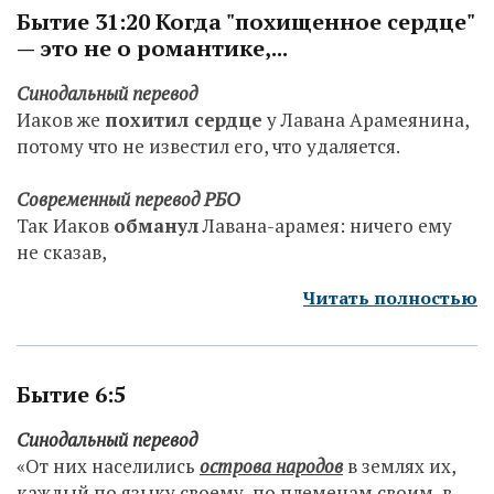
Бытие 31:20 Когда "похищенное сердце"
— это не о романтике,...
Синодальный перевод
Иаков же
похитил сердце
у Лавана Арамеянина,
потому что не известил его, что удаляется.
Современный перевод РБО
Так Иаков
обманул
Лавана-арамея: ничего ему
не сказав,
Читать полностью
Бытие 6:5
Синодальный перевод
«От них населились
острова народов
в землях их,
каждый по языку своему, по племенам своим, в