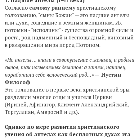
1. Падшие ангелы (I–II века)
Согласно
самому раннему
христианскому
толкованию, "сыны Божии" — это падшие ангелы
или духи, сошедшие к земным женщинам. Их
потомки - "исполины" - существа огромной силы и
роста, род надменный и беспощадный, виновный
в развращении мира перед Потопом.
«Но ангелы ... впали в совокупление с женами, и родили
сынов, так называемых демонов: а затем, наконец,
поработили себе человеческий род…»
—
Иустин
Философ
Это толкование в первые века христианской эры
разделяли многие отцы и учителя Церкви
(Ириней, Афинагор, Климент Александрийский,
Тертуллиан, Амвросий и др.).
Однако по мере развития христианского
учения об ангелах как бесплотных духах эта